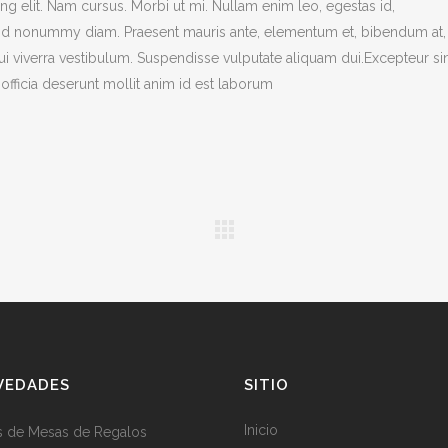
g elit. Nam cursus. Morbi ut mi. Nullam enim leo, egestas id,
end nonummy diam. Praesent mauris ante, elementum et, bibendum at,
dui viverra vestibulum. Suspendisse vulputate aliquam dui.Excepteur si
officia deserunt mollit anim id est laborum
VEDADES
SITIO
Inicio
s de Mesas de Regalos