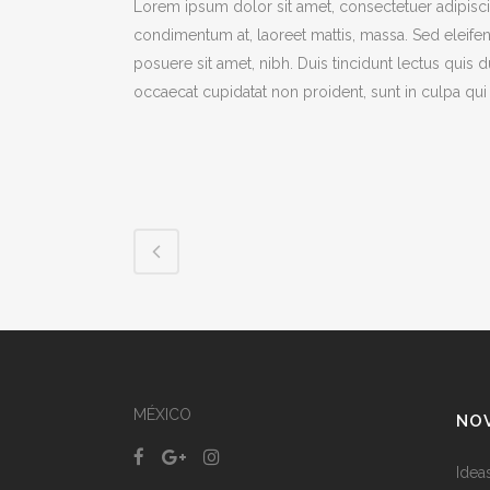
Lorem ipsum dolor sit amet, consectetuer adipiscin
condimentum at, laoreet mattis, massa. Sed eleif
posuere sit amet, nibh. Duis tincidunt lectus quis 
occaecat cupidatat non proident, sunt in culpa qui 
MÉXICO
NO
Idea