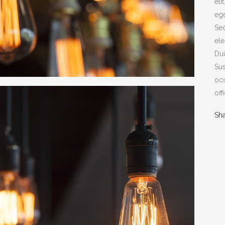
eli
ege
Sed
ele
Dui
Sus
occ
off
Sh