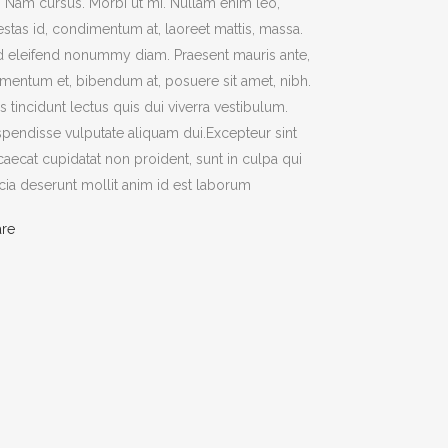
t. Nam cursus. Morbi ut mi. Nullam enim leo,
stas id, condimentum at, laoreet mattis, massa.
 eleifend nonummy diam. Praesent mauris ante,
mentum et, bibendum at, posuere sit amet, nibh.
s tincidunt lectus quis dui viverra vestibulum.
pendisse vulputate aliquam dui.Excepteur sint
aecat cupidatat non proident, sunt in culpa qui
icia deserunt mollit anim id est laborum
are