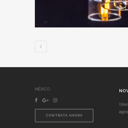
MÉXICO
NO
Idea
agos
CONTRATA AHORA