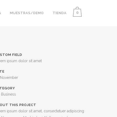
0
G
MUESTRAS/DEMO
TIENDA
STOM FIELD
rem ipsum dolor sit amet
TE
 November
TEGORY
, Business
OUT THIS PROJECT
em ipsum dolor sit amet, consectetuer adipiscing