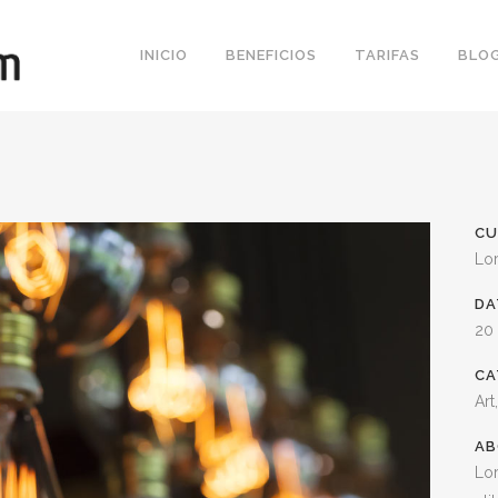
INICIO
BENEFICIOS
TARIFAS
BLO
CU
Lo
DA
20
CA
Art
AB
Lor